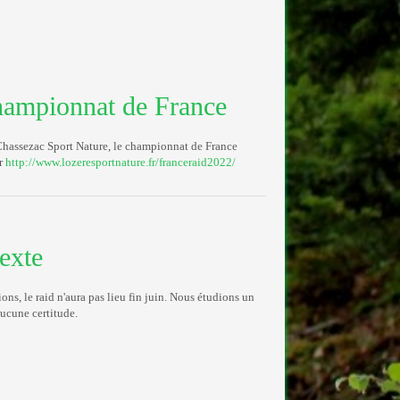
hampionnat de France
Chassezac Sport Nature, le championnat de France
ur
http://www.lozeresportnature.fr/franceraid2022/
exte
ons, le raid n'aura pas lieu fin juin. Nous étudions un
aucune certitude.