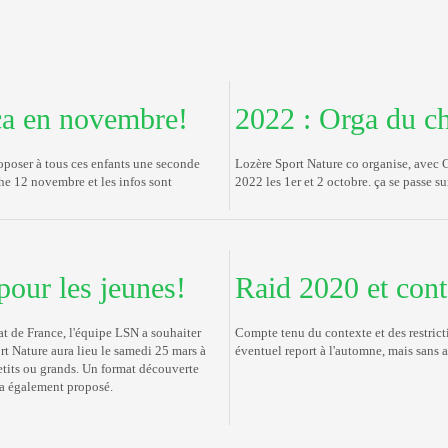
ça en novembre!
2022 : Orga du c
proposer à tous ces enfants une seconde
Lozère Sport Nature co organise, avec 
che 12 novembre et les infos sont
2022 les 1er et 2 octobre. ça se passe s
pour les jeunes!
Raid 2020 et cont
t de France, l'équipe LSN a souhaiter
Compte tenu du contexte et des restricti
rt Nature aura lieu le samedi 25 mars à
éventuel report à l'automne, mais sans 
etits ou grands. Un format découverte
ra également proposé.