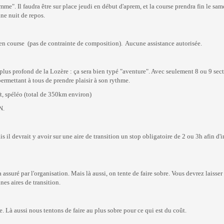
e". Il faudra être sur place jeudi en début d'aprem, et la course prendra fin le sa
ne nuit de repos.
n course (pas de contrainte de composition). Aucune assistance autorisée.
plus profond de la Lozère : ça sera bien typé "aventure". Avec seulement 8 ou 9 sect
permettant à tous de prendre plaisir à son rythme.
ft, spéléo (total de 350km environ)
GN.
s il devrait y avoir sur une aire de transition un stop obligatoire de 2 ou 3h afin d
ra assuré par l'organisation. Mais là aussi, on tente de faire sobre. Vous devrez laiss
nes aires de transition.
e. Là aussi nous tentons de faire au plus sobre pour ce qui est du coût.