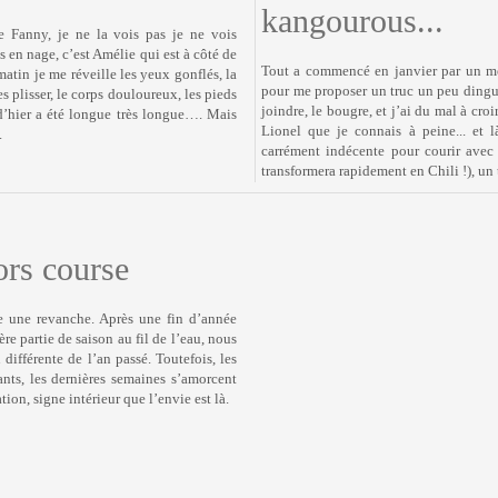
kangourous...
le Fanny, je ne la vois pas je ne vois
 en nage, c’est Amélie qui est à côté de
Tout a commencé en janvier par un m
matin je me réveille les yeux gonflés, la
pour me proposer un truc un peu dingue
s plisser, le corps douloureux, les pieds
joindre, le bougre, et j’ai du mal à cro
d’hier a été longue très longue…. Mais
Lionel que je connais à peine... et là
.
carrément indécente pour courir ave
transformera rapidement en Chili !), un 
ors course
 une revanche. Après une fin d’année
re partie de saison au fil de l’eau, nous
ifférente de l’an passé. Toutefois, les
ants, les dernières semaines s’amorcent
ion, signe intérieur que l’envie est là.