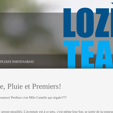
PLIANT PARTENARIAT
e, Pluie et Premiers!
ossaises! Profitez c'est Mlle Camille qui régale!!!!!
ils seront mouillés. L'aventure est à ce prix, c'est même leur but, se sortir de la tor