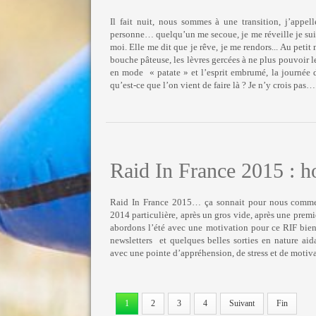
Il fait nuit, nous sommes à une transition, j’appel
personne… quelqu’un me secoue, je me réveille je suis
moi. Elle me dit que je rêve, je me rendors... Au petit 
bouche pâteuse, les lèvres gercées à ne plus pouvoir le
en mode « patate » et l’esprit embrumé, la journée 
qu’est-ce que l’on vient de faire là ? Je n’y crois pas…
Raid In France 2015 : h
Raid In France 2015… ça sonnait pour nous comme
2014 particulière, après un gros vide, après une premiè
abordons l’été avec une motivation pour ce RIF bien d
newsletters et quelques belles sorties en nature aid
avec une pointe d’appréhension, de stress et de motivat
1
2
3
4
Suivant
Fin