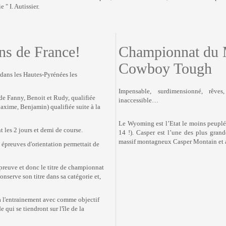
 " I. Autissier.
ns de France!
Championnat du
Cowboy Tough
 dans les Hautes-Pyrénées les
Impensable, surdimensionné, rêves
de Fanny, Benoit et Rudy, qualifiée
inaccessible…
Maxime, Benjamin) qualifiée suite à la
Le Wyoming est l’Etat le moins peuplé 
les 2 jours et demi de course.
14 !). Casper est l’une des plus gran
massif montagneux Casper Montain et a
 épreuves d'orientation permettait de
preuve et donc le titre de championnat
nserve son titre dans sa catégorie et,
 à l'entrainement avec comme objectif
qui se tiendront sur l'île de la